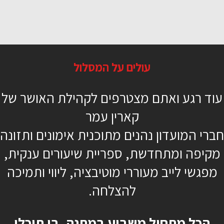
גומיות או לא להיות
עולים על המסלול
50 דקות
עוד רגע ואתם מצטרפים לקהילת האושר של
מתקדמים
קארין עמר
גומייה טרה בנד
חברי המועדון נהנים מתוכנית אימונים ותזונה
משי אוחנה
מקיפה ומתחדשת, ספריית שיעורים ענקית,
מפגשי לייב מעוררי מוטיבציה, ליווי ותמיכה
להצלחה.
כן, רוצה להתחיל כבר
הכל מתחיל משבוע במתנה, בו תוכלו