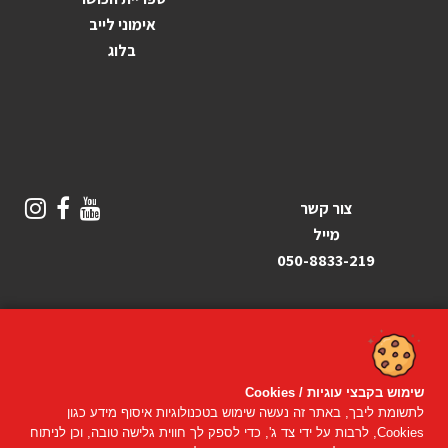
אימוני לייב
בלוג
צור קשר
מייל
050-8833-219
שימוש בקבצי עוגיות / Cookies
© כל הזכויות שמורות
פיטנס אונליין
2019–2026
לתשומת ליבך, באתר זה נעשה שימוש בטכנולוגיות איסוף מידע כגון
Cookies, לרבות על ידי צד ג', כדי לספק לך חווית גלישה טובה, וכן לניתוח
קניה מאובטחת