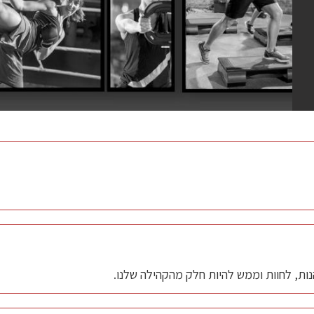
 משימה שבועית בתזונה, כך שתמיד יש למה לחכות :)
. אירובי, פילאטיס, חיטוב, היט, יוגה ועוד…
פ של חברי
ות, לחוות וממש להיות חלק מהקהילה שלנו.
שיעורי הלייב זום. בשעה קבועה, בנוחות של בית, ניתן כצ'