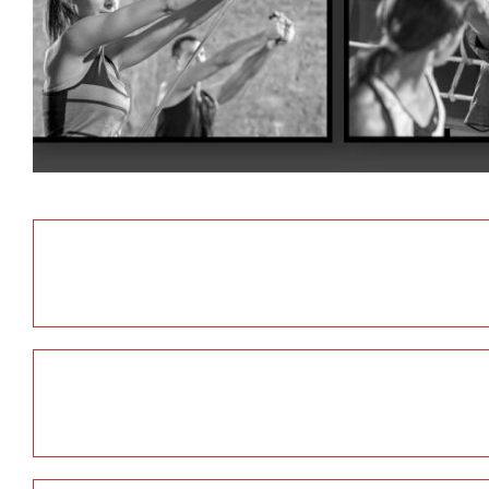
ופר לחברי המועדון. (שינויים או ביטולים במערכת ניתנים להחלטת הנה