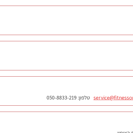
שובה מידיית.
ותך קדימה
 נמשיך להתמיד ובערך לאחר חודשיים נוכל ולראות את ההבדל גם במראה
service@fitnesson
טלפון: 050-8833-219
האימון.