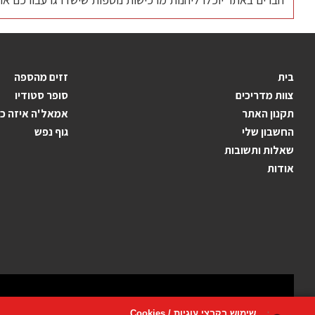
חבילת אימונים אישיים
הטבות והנחות- לציוד ספורט, ביגוד ספורט ועוד.
בית
זזים מהספה
צוות מדריכים
סופר סטודיו
תקנון האתר
אמאל'ה איזה כי
החשבון שלי
גוף נפש
שאלות ותשובות
אודות
שימוש בקבצי עוגיות / Cookies