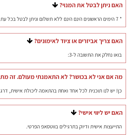
7 הימים הראשונים הינם ללא תשלום וניתן לבטל בכל עת.
האם ניתן לבטל את המנוי?
הצטרפו עכשיו.
החיוב מתבצע באופן אוטומטי בסיום שבוע המתנה וקבלה תשל
* 7 הימים הראשונים הינם הינם ללא תשלום וניתן לבטל בכל עת. לאחר 7 ימים יתבצע חיוב אוטומטי עפ"י המסלול שבחרתם.
להרשמה בקישור פה ←
Fitness Online
!
איך מבטלים? בהודעת וואטסאפ בתחתית כל עמוד באתר 72 שעות לפני מועד הביטול.
באיזה מסלול בחרתם?
האם צריך אביזרים או ציוד לאימונים?
מסלול חודשי מתחדש
- מסלול ללא התחייבות וניתן לבטל מתי 
בואו נחלק את התשובה ל-3:
יש לשלוח הודעה לפחות 72 שעות לפני מועד החיוב.
שיעורים במשקל גוף - רק אתם המסך והמזרן.
מסלול 3 חודשים
- מנוי ל-3 חודשים במחיר מוזל, לא ניתן לבטל.
מה אם אני לא בכושר? לא התאמנתי מעולם. זה מתא
שיעורים עם אביזרים מהבית: שרפרף, קופסאות שימורים, מגבת
מסלול שנת האושר
- מנוי שנתי במחיר מוזל, לא ניתן לבטל.
כן! יש לנו תוכנית לכל אחד ואחת בהתאמה ליכולת אישית, דרגת 
שיעורים עם ציוד - אחרי שתתמכרו ותחליטו לשכלל, שיעורים עם צ
בתוכנית למתחילים נקפיד לקחת את האימונים בהדרגה למנוע פצ
האם יש ליווי אישי?
התייעצות אישית ודיוק בתרגילים בווטסאפ הפרטי.