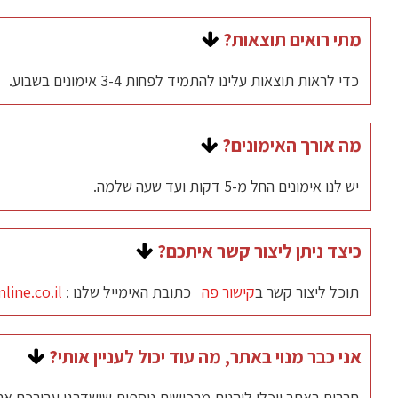
אתם מוזמנים לפנות בכל שאלה או הרגשה שעולה בדרך ולקבל ת
מתי רואים תוצאות?
בנוסף, תוכלו לרכוש חבילת אימונים אישיים ממוקדים שידחפו א
כדי לראות תוצאות עלינו להתמיד לפחות 3-4 אימונים בשבוע.
אחרי שבועיים כבר נרגיש את הגוף אנרגטי, קליל ומשוחרר יותר,
מה אורך האימונים?
להמשיך להשתפר בצעדים קטנים ומשמעותיים כל יום עוד קצת.
יש לנו אימונים החל מ-5 דקות ועד שעה שלמה.
בהתאמה לכל מטרה ורמה, לכל שעה ביום.
כיצד ניתן ליצור קשר איתכם?
תוכל ליצור קשר ב
קישור פה
כתובת האימייל שלנו :
line.co.il
שעות הפעילות:
אני כבר מנוי באתר, מה עוד יכול לעניין אותי?
09:00 - 19:00 בימים א' עד ה'
חברים באתר יוכלו ליהנות מרכישות נוספות שישדרגו עבורכם את 