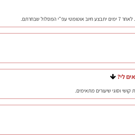
ח למייל לאחר החיוב.
שרוצים. יש ליצור קשר בווטסאפ הפרטי או במייל ואנחנו נחזור.
ים לי?
, מקל מטאטא, בקבוקי מים ועוד…
קושי וסוגי שיעורים מתאימים.
יוד: משקולות, גומייה, קטלבלס, כדור, מדרגה וכו'.
יעות מיותרות, לבנות חוסן גופני ומנטאלי ולאט להתקדם.