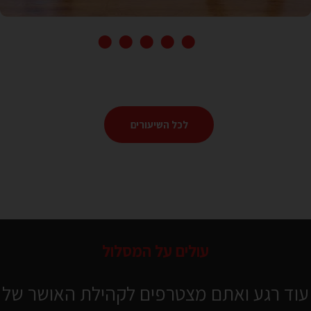
לכל השיעורים
אימון משקולות במיקוד רגליים
עולים על המסלול
46 דקות
עוד רגע ואתם מצטרפים לקהילת האושר של
בינוני