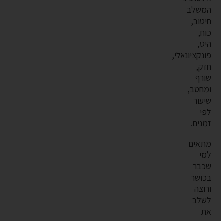
המשלב
חיטוב,
כוח,
היט,
פונקציונאלי,
חזק,
שורף
ומחטב,
שיעור
לפי
זמנים.
מתאים
למי
שכבר
בכושר
ורוצה
לשלב
את