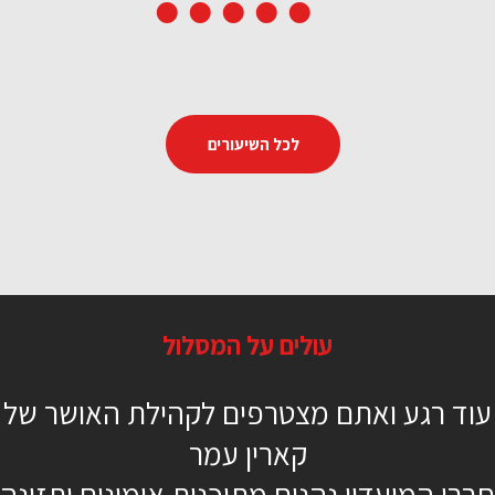
לכל השיעורים
אושר וכושר לכל המשפחה
עולים על המסלול
12 דקות
עוד רגע ואתם מצטרפים לקהילת האושר של
מתחילים
קארין עמר
מורן צמח
חברי המועדון נהנים מתוכנית אימונים ותזונה