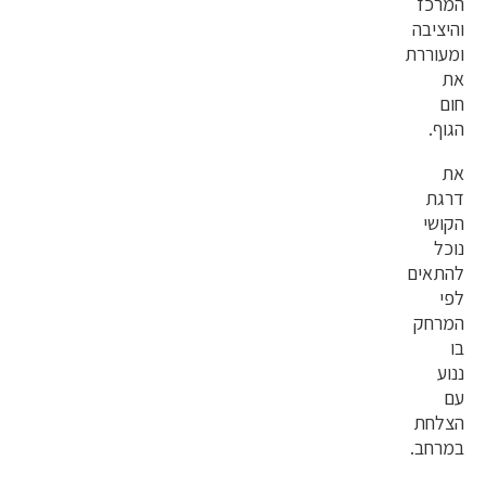
המרכז
והיציבה
ומעוררת
את
חום
הגוף.
את
דרגת
הקושי
נוכל
להתאים
לפי
המרחק
בו
ננוע
עם
הצלחת
במרחב.