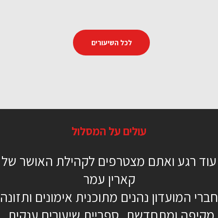
לכל השיעורים
בטן 360
עולים על המסלול
24 דקות
עוד רגע ואתם מצטרפים לקהילת האושר של
מתקדמים
קארין עמר
קארין עמר
חברי המועדון נהנים מתוכנית אימונים ותזונה
מקיפה ומתחדשת, ספריית שיעורים ענקית,