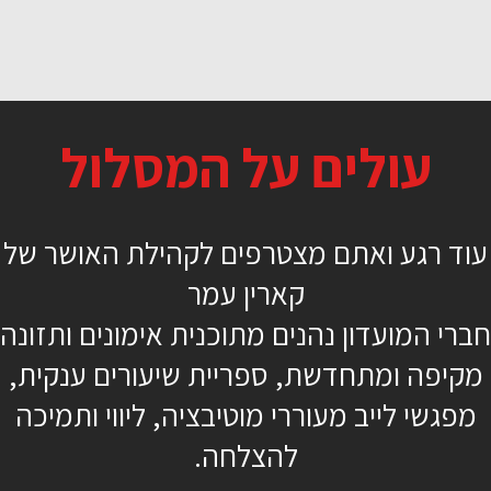
אימון משקולות במיקוד רגליים
עולים על המסלול
46 דקות
בינוני
עוד רגע ואתם מצטרפים לקהילת האושר של
מזרן, משקולות
קארין עמר
מיטל גבאי
חברי המועדון נהנים מתוכנית אימונים ותזונה
מקיפה ומתחדשת, ספריית שיעורים ענקית,
מפגשי לייב מעוררי מוטיבציה, ליווי ותמיכה
להצלחה.
כן, רוצה להתחיל כבר