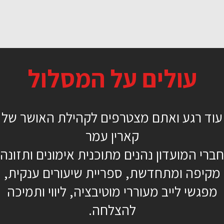
בטן 360
עולים על המסלול
24 דקות
מתקדמים
עוד רגע ואתם מצטרפים לקהילת האושר של
קארין עמר
קארין עמר
חברי המועדון נהנים מתוכנית אימונים ותזונה
מקיפה ומתחדשת, ספריית שיעורים ענקית,
מפגשי לייב מעוררי מוטיבציה, ליווי ותמיכה
כן, רוצה להתחיל כבר
להצלחה.