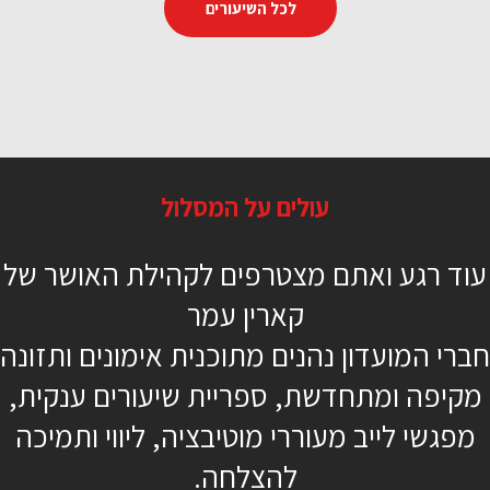
לכל השיעורים
אימון כוח פונקציונאלי
עולים על המסלול
46 דקות
עוד רגע ואתם מצטרפים לקהילת האושר של
מתקדמים
קארין עמר
משקולות/קטלבלס
חברי המועדון נהנים מתוכנית אימונים ותזונה
אריאל זיו
מקיפה ומתחדשת, ספריית שיעורים ענקית,
מפגשי לייב מעוררי מוטיבציה, ליווי ותמיכה
להצלחה.