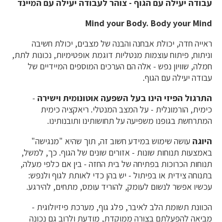
עבודה יעילה עם הגוף - צוהר לעבודה יעילה עם המיינד
Mind your Body. Body your Mind
ראייה חדה, יכולת אבחנה והבנה של מצבים, יכולת חשיבה
וניתוח, פיתוח עוצמות מנטליות דוגמת אופטימיות, נכונות לתת,
חמלה, שוויון נפש - אלה הם הערכים המוספים המיידיים של
עבודה יעילה עם הגוף.
התרגול הפיזי הינו בעל השפעה אוטונומית וישירה
-
כימית, הורמונלית - על המצב המנטלי. ריאקציה כימית
המתרחשת בגופנו משפיעה על תחושותינו ותובנותינו.
היוגה
עושה שימוש במידע חשוב זה, תוך שהיא "מנגישה"
באמצעות תנוחות שונות - אזורים שונים של הגוף. כך, למשל,
תנוחות הכרוכות בפתיחה של בית החזה - בין אם כלפי מעלה,
בתנוחה צידית או בפיתול - יש בהן כדי לאותת לגוף ולנפש:
עכשיו אפשר לנשום לעומק, להוריד עומס, מתחים, להירגע.
הכוונת תשומת הלב לאיבר, פלג גוף, מערכת פיזיולוגית -
מביאה להפעלתם בצורה ממוקדת, מודעת ולרוב גם נכונה