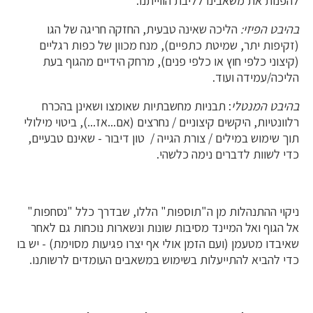
להפנות את משאבינו לליבת הווייתנו.
בהיבט הפיזי:
הליכה שאינה טבעית, החזקה חריגה של הגו
(זקיפות יתר, שמיטת כתפיים), מנח מכוון של כפות רגליים
(קיצוני כלפי חוץ או כלפי פנים), מרחק הידיים מהגוף בעת
הליכה/עמידה ועוד.
בהיבט המנטלי
: תבניות מחשבתיות שאומצו ושאינן בהכרח
רלוונטיות, היקשים קיצוניים / נחרצים (אם...אז...), ביטוי מילולי
תוך שימוש במילים / צורת הגייה / טון דיבור - שאינם טבעיים,
כדי לשוות לדברים נימה כלשהי.
ניקוי ההתנהלות מן ה"תוספות" הללו, שבדרך כלל "נסחפות"
אל הגוף ואל המיינד מסיבות שונות ונשארות נוכחות גם לאחר
שאיבדו מטעמן (ועם הזמן אולי אף יצרו פגיעות מסוימת) - יש בו
כדי להביא להתייעלות בשימוש במשאבים העומדים לרשותנו.