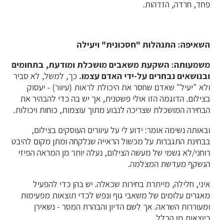
פחד, חרדה, הזדהות.
השאיפה: התנהלות "חסכונית" ויעילה
משמעותה: השקעת משאבים מושכלת ומודעת, בתחומים
ובנושאים נבחרים על-ידי האדם עצמו.
כך, למשל, לא סביר
ולא "יעיל" שאדם שחסר את היכולת לראות (עיוור) - יעסוק
בצילום. הדוגמה הזו אולי פשטנית, אך יש בה כדי להבהיר את
הבחירה המושכלת שצריכה לנבוע מתוך עוצמות, כוחות ויכולות.
ובאותה נשימה אומר: ידוע לי על עיוורים העוסקים בצילום,
בבחינת התגברות על מכשול הראייה שנלקחה ומתן מקום להיבט
רוחני/לא גשמי של מעשה הצילום, נעלה יותר מן המראה הפיזי
הנשקף מעדשת המצלמה.
איני, חלילה, מייתרת בחירות שכאלה. יש בהן כדי להפעיל
מאגרים עלומים של משאבי גוף ונפש לכדי תוצאות מפעימות
ומעוררות השראה. אך לשם הדיון והבהרת המסר - נשאירן
כיוצאות מן הכלל.