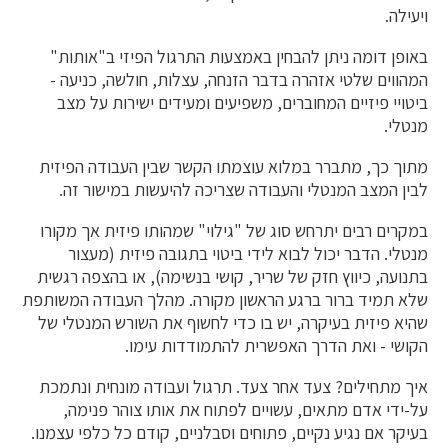
ויעילה.
באופן דומה ניתן להבחין באמצעות התרגול הפיזי ב"אותות"
המהווים שלטי אזהרה בדבר הזנחה, עצלות, חולשה, כניעה -
ביטויי פיזיים המחוברים, משפיעים ומעידים ישירות על מצב
מנטלי.
מתוך כך, מתברר במלוא עוצמתו הקשר שבין העבודה הפיזית
לבין המצב המנטלי והעבודה שצריכה להיעשות במישור זה.
במקרים רבים יתרחש סוג של "גילוי" שמהותו פיזית אך מקורו
מנטלי. הדבר יכול לבוא לידי ביטוי בתגובה פיזית (מעצור
בתנועה, כיווץ חזק של שריר, קושי בנשימה), או בהצפה רגשית
שלא תמיד ברור ברגע הראשון מקורה. מהלך העבודה המשותפת
שהיא פיזית בעיקרה, יש בו כדי לחשוף את השורש המנטלי של
הקושי - ואת הדרך האפשרית להתמודדות עימו.
איך מתחילים? צעד אחר צעד. תרגול ועבודה מונחית ונתמכת
על-ידי אדם מתאים, עשויים לפתוח את אותו צוהר פנימה,
בעיקר אם נגיע נקיים, פתוחים וסבלניים, קודם כל כלפי עצמנו.