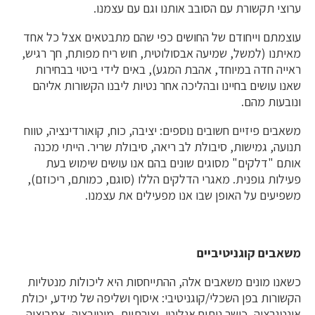
ערוצי תקשורת עם הסובב אותנו וגם עם עצמנו.
עוצמתם וייחודם של החושים כפי שהם מתבטאים אצל כל אחד
מאיתנו (למשל, שמיעה אבסולוטית, חוש ריח מפותח, חך רגיש,
ראייה חדה במיוחד, אהבת המגע), באים לידי ביטוי בבחירות
שאנו עושים בחיינו ובהליכה אחר נטיות ליבנו הקשורות אליהם
ונובעות מהם.
משאבים פיזיים חשובים נוספים: יציבה, כוח, קואורדינציה, טווח
תנועה, גמישות, סיבולת לב ריאה, סיבולת שריר. הייתי מכנה
אותם "דלקים" מסוגים שונים בהם אנו עושים שימוש בעת
פעילות גופנית. מאגרי הדלקים הללו (סוגם, כמותם, ריכוזם),
משפיעים על האופן שבו אנו מפעילים את עצמנו.
משאבים קוגניטיביים
כשאנו מונים משאבים אלה, ההתייחסות היא ליכולות מנטליות
הקשורות בפן השכלי/קוגניטיבי: איסוף ושליפה של מידע, יכולת
אינטגרציה, כושר ניתוח אנליטי, יצירתיות, מוטיבציה, אמביציה,