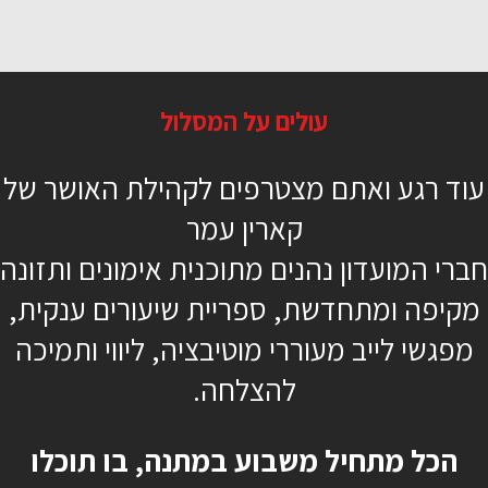
מבוא ליוגה 1- היכרות
עולים על המסלול
22 דקות
עוד רגע ואתם מצטרפים לקהילת האושר של
מתחילים
קארין עמר
מזרן / מגבת
חברי המועדון נהנים מתוכנית אימונים ותזונה
עופר בן גד
מקיפה ומתחדשת, ספריית שיעורים ענקית,
מפגשי לייב מעוררי מוטיבציה, ליווי ותמיכה
להצלחה.
כן, רוצה להתחיל כבר
הכל מתחיל משבוע במתנה, בו תוכלו