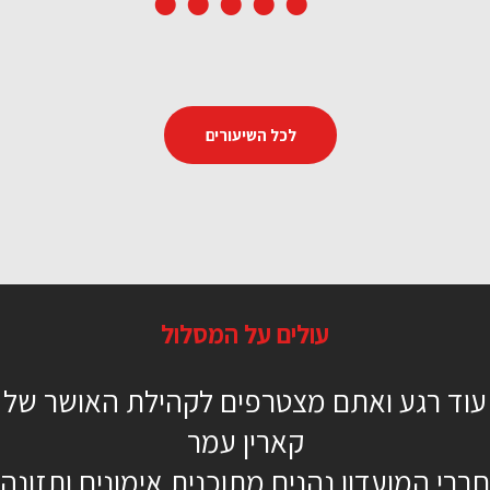
לכל השיעורים
מבוא ליוגה 1- היכרות
עולים על המסלול
22 דקות
עוד רגע ואתם מצטרפים לקהילת האושר של
מתחילים
קארין עמר
מזרן / מגבת
חברי המועדון נהנים מתוכנית אימונים ותזונה