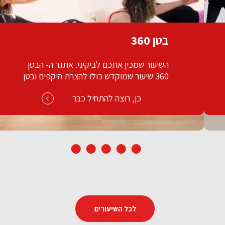
בטן 360
השיעור שמכין אתכם לביקיני. אתגר ה- הבטן
360 שיעור שמוקדש כולו להצרת היקפים ובטן
חזקה ושטוחה.
כן, רוצה להתחיל כבר
לכל השיעורים