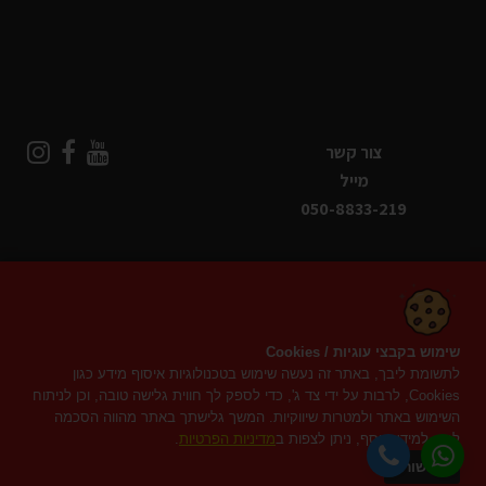
צור קשר
מייל
050-8833-219
שימוש בקבצי עוגיות / Cookies
© כל הזכויות שמורות
פיטנס אונליין
2019–2026
לתשומת ליבך, באתר זה נעשה שימוש בטכנולוגיות איסוף מידע כגון
Cookies, לרבות על ידי צד ג', כדי לספק לך חווית גלישה טובה, וכן לניתוח
קניה מאובטחת
השימוש באתר ולמטרות שיווקיות. המשך גלישתך באתר מהווה הסכמה
לכך. למידע נוסף, ניתן לצפות ב
מדיניות הפרטיות
.
אישור