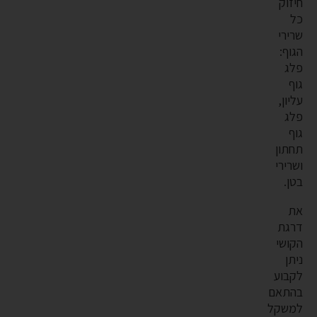
חיזוק
כל
שרירי
הגוף:
פלג
גוף
עליון,
פלג
גוף
תחתון
ושרירי
בטן.
את
דרגת
הקושי
ניתן
לקבוע
בהתאם
למשקל