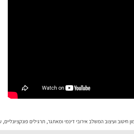
ן חיטוב ועיצוב המשלב אירובי דינמי ומאתגר, תרגילים פונקציונליים, עבודת CORE ושיווי משקל, רצף תנועת