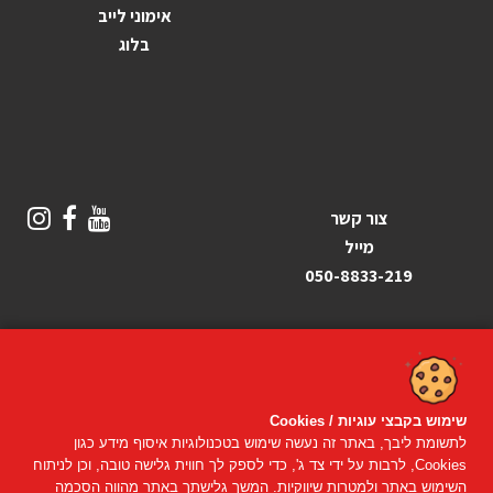
אימוני לייב
בלוג
צור קשר
מייל
050-8833-219
שימוש בקבצי עוגיות / Cookies
© כל הזכויות שמורות
פיטנס אונליין
2019–2026
לתשומת ליבך, באתר זה נעשה שימוש בטכנולוגיות איסוף מידע כגון
Cookies, לרבות על ידי צד ג', כדי לספק לך חווית גלישה טובה, וכן לניתוח
קניה מאובטחת
השימוש באתר ולמטרות שיווקיות. המשך גלישתך באתר מהווה הסכמה