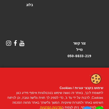
בלוג
צור קשר
מייל
050-8833-219
שימוש בקבצי עוגיות / Cookies
© כל הזכויות שמורות
פיטנס אונליין
2019–2026
לתשומת ליבך, באתר זה נעשה שימוש בטכנולוגיות איסוף מידע כגון
Cookies, לרבות על ידי צד ג', כדי לספק לך חווית גלישה טובה, וכן לניתוח
קניה מאובטחת
השימוש באתר ולמטרות שיווקיות. המשך גלישתך באתר מהווה הסכמה
לכך. למידע נוסף, ניתן לצפות ב
מדיניות הפרטיות
.